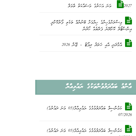
2027 ވަނަ އަހަރުގެ މަސައްކަތު ތާވަލް
އިސްރަށްވެހިންގެ ހިޔާއަށް ބޭނުންވާ ތަކެތި ފޯރުކޮށްދީ
އިންސްޓޯލް ކޮށްދޭނެ ފަރާތެއް ހޯދުން
އާމްދަނީ އާއި ޚަރަދު ރިޕޯޓު – ޖޫން 2026
އާންމު ބައްދަލުވުންތަކުގެ ޔައުމިއްޔާ
ކައުންސިލް ބައްދަލުވުމުގެ ޔައުމިއްޔާ(05 ވަނަ ދައުރުގެ)
07/2026
ކައުންސިލް ބައްދަލުވުމުގެ ޔައުމިއްޔާ(05 ވަނަ ދައުރުގެ)