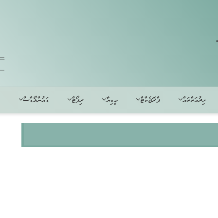
ޚިދުމަތްތައް
ޕްރޮޖެކްޓް
މީޑިޔާ
ރިޕޯޓް
ޑައުންލޯޑްސް