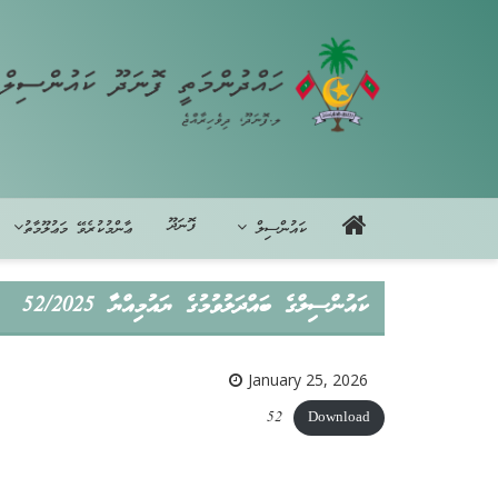
ފޮނަދޫ
ކައުންސިލް
ޢާންމުކުރެވޭ މަޢުލޫމާތު
ކައުންސިލްގެ ބައްދަލުވުމުގެ ޔައުމިއްޔާ 52/2025
January 25, 2026
52
Download