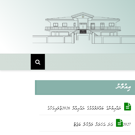
Skip
to
content
އިއުލާނު
ރައްޔިތުންގެ ބައްދަލުވުމުގެ ޔައުމިއްޔާ 2026ޖުލައިމަހުގެ
2027ވަނަ އަހަރަށް ލަފާކުރާ ބަޖެޓް