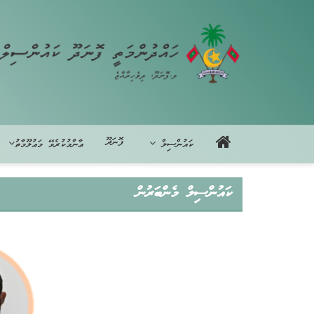
ފޮނަދޫ
ކައުންސިލް
ޢާންމުކުރެވޭ މަޢުލޫމާތު
ކައުންސިލް މެންބަރުން