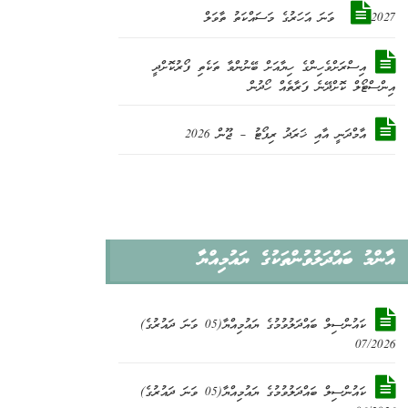
2027 ވަނަ އަހަރުގެ މަސައްކަތު ތާވަލް
އިސްރަށްވެހިންގެ ހިޔާއަށް ބޭނުންވާ ތަކެތި ފޯރުކޮށްދީ
އިންސްޓޯލް ކޮށްދޭނެ ފަރާތެއް ހޯދުން
އާމްދަނީ އާއި ޚަރަދު ރިޕޯޓު – ޖޫން 2026
އާންމު ބައްދަލުވުންތަކުގެ ޔައުމިއްޔާ
ކައުންސިލް ބައްދަލުވުމުގެ ޔައުމިއްޔާ(05 ވަނަ ދައުރުގެ)
07/2026
ކައުންސިލް ބައްދަލުވުމުގެ ޔައުމިއްޔާ(05 ވަނަ ދައުރުގެ)