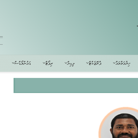
ޚިދުމަތްތައް
ޕްރޮޖެކްޓް
މީޑިޔާ
ރިޕޯޓް
ޑައުންލޯޑްސް