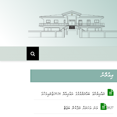
Skip
to
content
އިއުލާނު
ރައްޔިތުންގެ ބައްދަލުވުމުގެ ޔައުމިއްޔާ 2026ޖުލައިމަހުގެ
2027ވަނަ އަހަރަށް ލަފާކުރާ ބަޖެޓް