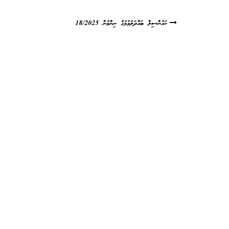
ކައުންސިލް ބައްދަލުވުމުގެ ނިންމުން 18/2025