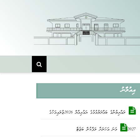
Skip
to
content
އިއުލާނު
ރައްޔިތުންގެ ބައްދަލުވުމުގެ ޔައުމިއްޔާ 2026ޖުލައިމަހުގެ
2027ވަނަ އަހަރަށް ލަފާކުރާ ބަޖެޓް