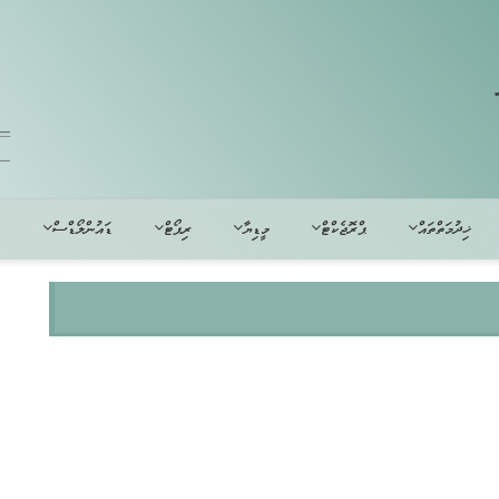
ޚިދުމަތްތައް
ޕްރޮޖެކްޓް
މީޑިޔާ
ރިޕޯޓް
ޑައުންލޯޑްސް