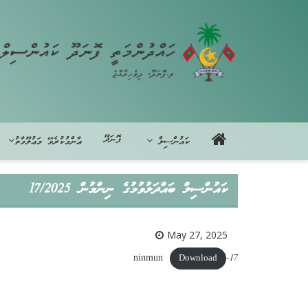
ފޮނަދޫ
ކައުންސިލް
ޢާންމުކުރެވޭ މަޢުލޫމާތު
ކައުންސިލް ބައްދަލުވުމުގެ ނިންމުން 17/2025
May 27, 2025
17-ninmun
Download