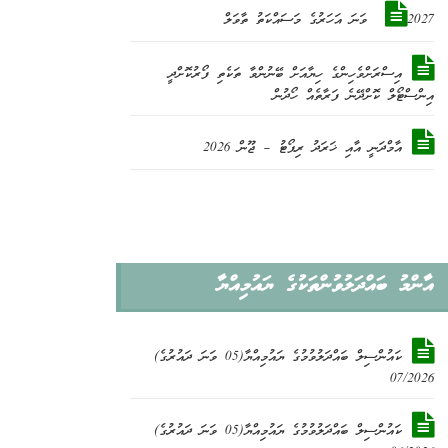
2027 ވަނަ އަހަރުގެ މަސައްކަތު ތާވަލް
އިސްރަށްވެހިންގެ ހިޔާއަށް ބޭނުންވާ ތަކެތި ފޯރުކޮށްދީ
އިންސްޓޯލް ކޮށްދޭނެ ފަރާތެއް ހޯދުން
އާމްދަނީ އާއި ޚަރަދު ރިޕޯޓު – ޖޫން 2026
އާންމު ބައްދަލުވުންތަކުގެ ޔައުމިއްޔާ
ކައުންސިލް ބައްދަލުވުމުގެ ޔައުމިއްޔާ(05 ވަނަ ދައުރުގެ)
07/2026
ކައުންސިލް ބައްދަލުވުމުގެ ޔައުމިއްޔާ(05 ވަނަ ދައުރުގެ)