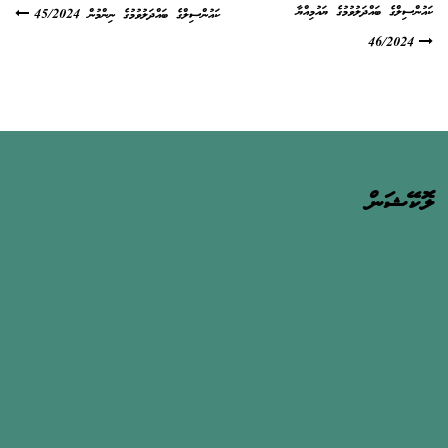
ކައުންސިލްގެ ބައްދަލުވުމުގެ ޔައުމިއްޔާ
ކައުންސިލްގެ ބައްދަލުވުމުގެ ނިންމުން 45/2024
Post
46/2024
navigation
ލޮކޭޝަން