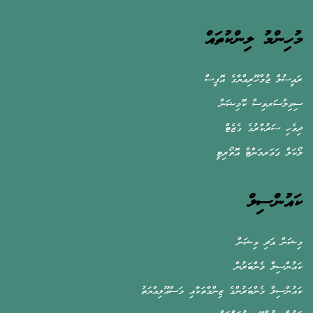
މުހިންމު ލިންކުތައް
ރައީސުލް ޖުމްހޫރިއްޔާގެ އޮފީސް
ސިވިލްސަރވިސް ކޮމިޝަން
ދިވެހި ސަރުކާރުގެ ގެޒެޓް
ލޯކަލް ގަވަރމަންޓް އޮތޯރިޓީ
ކައުންސިލް
މިޝަން އަދި ވިޝަން
ކައުންސިލް މެންބަރުން
ކައުންސިލް މެންބަރުންގެ ޒިންމާތަކާއި މަސްއޫލިއްޔަތު