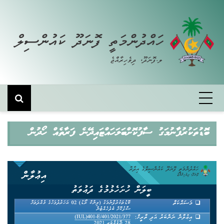
Skip
to
content
ބޮޑުތަކުރުފާނުމަގު ސާފުކޮށްބަލަހައްޓައިދޭނެ ފަރާތެއް ހޯދުން