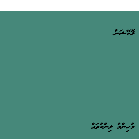
ލޮކޭޝަން
މުހިންމު ލިންކުތައް