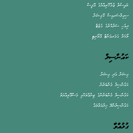
ރައީސުލް ޖުމްހޫރިއްޔާގެ އޮފީސް
ސިވިލްސަރވިސް ކޮމިޝަން
ދިވެހި ސަރުކާރުގެ ގެޒެޓް
ލޯކަލް ގަވަރމަންޓް އޮތޯރިޓީ
ކައުންސިލް
މިޝަން އަދި ވިޝަން
ކައުންސިލް މެންބަރުން
ކައުންސިލް މެންބަރުންގެ ޒިންމާތަކާއި މަސްއޫލިއްޔަތު
ކައުންސިލުންދޭ ޚިދުމަތްތައް
ގުޅުއްވާ