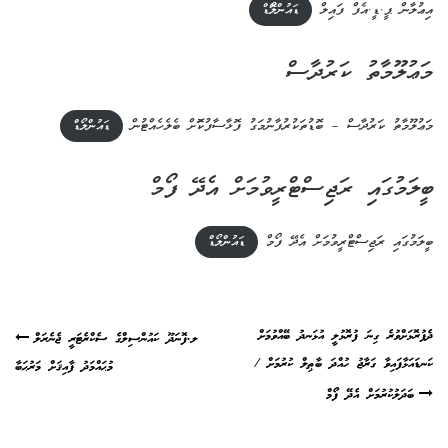
އިޢުލާން ޕީ.ޑީ.އެފް ފައިލް
ޑައުންލޮޯޑް
މަޢުލޫމާތު ކަރުދާސް
މަޢުލޫމާތު ކަރުދާސް – ބޮޑުތަކުރުފާނުމަގު ފޮޅާސާފުކޮަށް ބެލެހެއްޓުން
ޑައުންލޯޑް
ބީލަމުގައި ރަޖިސްޓްރީވުމަށް އެދޭ ފޯމް
ބީލަމުގައި ރަޖިސްޓްރީވުމަށް އެދޭ ފޯމް
ޑައުންލޯޑް
ދެފުރޮޅަށްވުރެ ގިނަ ފުރޮޅުލީ އުޅަނދު ބޭއްވުމަށް
ލ.ފޮނަދޫ ކައުންސިލްގެ ސެކްރެޓަރީ ޖެނެރަލް
Post
ކަނޑައަޅާފައިވާ ގަރާޖު ހުއްދަ ބާޠިލް ކުރުމަށް /
މުޙައްމަދު ފާއިޤަށް މަރުޙަބާ
navigation
ބަދަލުކުރުމަށް އެދޭ ފޯމް