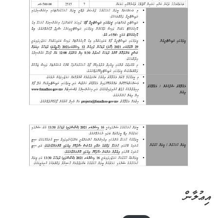
އިޢުލާން